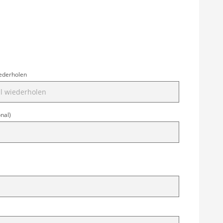
iederholen
onal)